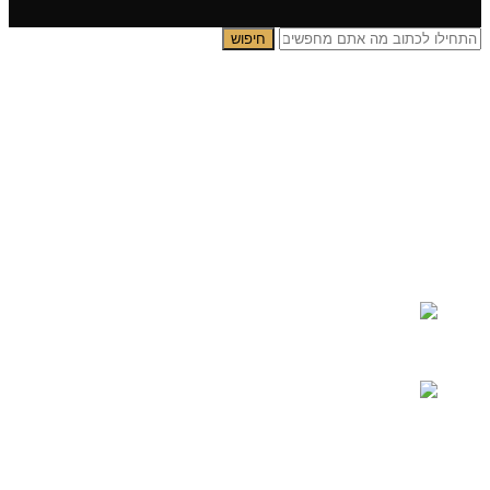
חיפוש
תפריט ראשי
קטגוריות
צדיקים
בבא סאלי
משפחת אבוחצירא
הרב עובדיה יוסף
הרבי מלובביץ’
הרב יאשיהו פינטו
תמונות פופ ארט
אבסרקט אלגנטי
הנבחרות שלנו
ילדים
ירושלים ובית המקדש
לייף סטייל
סגולות תפילות וברכות
תמונות אווירה
תמונות מהעולם
ראשי