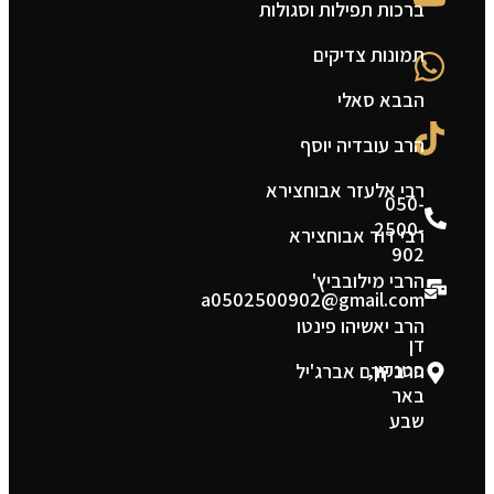
ברכות תפילות וסגולות
ה
תמונות צדיקים
צ
הבבא סאלי
מ
הרב עובדיה יוסף
ת
רבי אלעזר אבוחצירא
050-
2500-
רבי דוד אבוחצירא
902
הרבי מילובביץ'
a0502500902@gmail.com
הרב יאשיהו פינטו
דן
פטנקין,
הרב יורם אברג'יל
באר
שבע