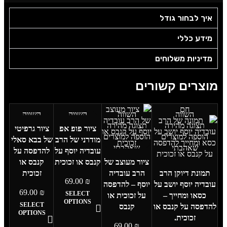
איך לבחור גודל
מידע כללי
מדיניות משלוחים
מוצרים קשורים
חם
השווה
השווה
השווה
השווה
תצוגה מהירה
תצוגה מהירה
תצוגה מהירה
תצוגה מהירה
ציור פופ אפ
ציור גרפיטי
הוספה למוצרים
הוספה למוצרים
הוספה למוצרים
הוספה
מודרני של הרב
של בבא סאלי
שאהבתי
שאהבתי
שאהבתי
למוצרים
עובדיה יוסף על
להדפסה על
שאהבתי
ציור מעוצב של
קנבס או זכוכית
קנבס או
תמונת דיוקן הרב
הרב עובדיה
זכוכית
69.00
₪
עובדיה יוסף יושב על
יוסף – להדפסה
69.00
₪
SELECT
כסאו ומחייך –
על זכוכית או
OPTIONS
SELECT
להדפסה על קנבס או
קנבס
OPTIONS
זכוכית.
69.00
₪