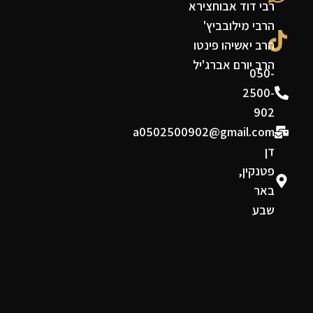
רבי דוד אבוחצירא
הרבי מילובביץ'
הרב יאשיהו פינטו
הרב יורם אברג'יל
050-
2500-
902
a0502500902@gmail.com
דן
פטנקין,
באר
שבע