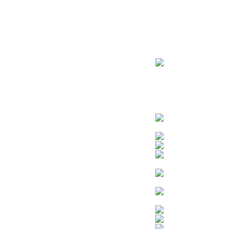
ראשי
חנות – צילום יהודי
צדיקים
בן איש חי
בבא מאיר
בבא סאלי
משפחת אבוחצירא
הרב עובדיה יוסף
הרבי מלובביץ’
הרב יאשיהו פינטו
הרב אברהם יצחק קוק הכהן – הרב קוק
הרב חיים קנייבסקי
הרב יגאל
הרב יורם אברג’יל
הרב יצחק כדורי