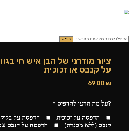
0.00
₪
0
תפריט
0.00
₪
0
חיפוש
ציור מודרני של הבן איש חי בגוו
על קנבס או זכוכית
69.00
₪
?על מה תרצו להדפיס
*
הדפסה על זכוכית
הדפסה על בלוק 
קנבס (ללא מסגרת)
הדפסה על קנבס עם