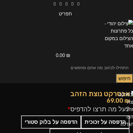
תפריט
0.00
₪
חיפוש
אבסרקט נוצת הזהב
69.00
₪
?על מה תרצו להדפיס
*
צו
הדפסה על זכוכית
הדפסה על בלוק סטורי
גדלה