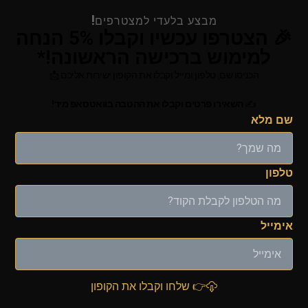
מבצע בלעדי למצטרפים!
🎉 הצטרפו עכשיו וקבלו 5% הנחה
למימוש ברכישה הראשונה!*
הכניסו שם, טלפון ומייל וקבלו את הקופון ישירות אליכם 📩
✍
השאירו פרטים וקבלו את ההטבה בוואטסאפ מיד!
שם מלא
טלפון
אימייל
👉 שלחו וקבלו את הקופון