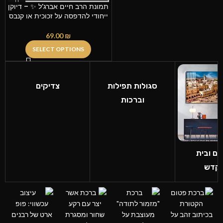
תמונת הרב חיים אברג’ל ✨ – דיוקן
ייחודי להדפסה על זכוכית או קנבס
69.00
₪
SELECT OPTIONS
סגולות תפילות
צדיקים
וברכות
ים ובית
קדש