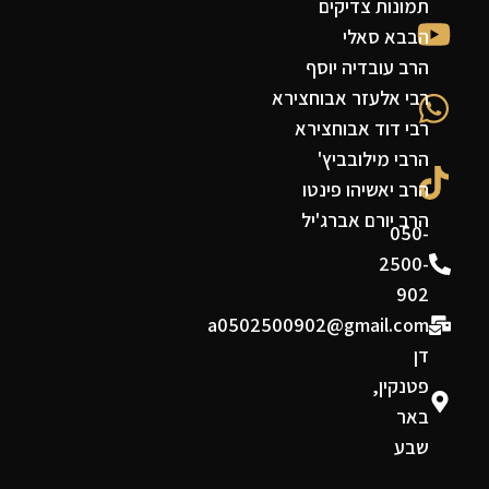
תמונות צדיקים
הבבא סאלי
הרב עובדיה יוסף
רבי אלעזר אבוחצירא
רבי דוד אבוחצירא
הרבי מילובביץ'
הרב יאשיהו פינטו
הרב יורם אברג'יל
050-
2500-
902
a0502500902@gmail.com
דן
פטנקין,
באר
שבע