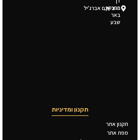
דן
פטנקין,
הרב יורם אברג'יל
באר
שבע
תקנון ומדיניות
תקנון אתר
מפת אתר