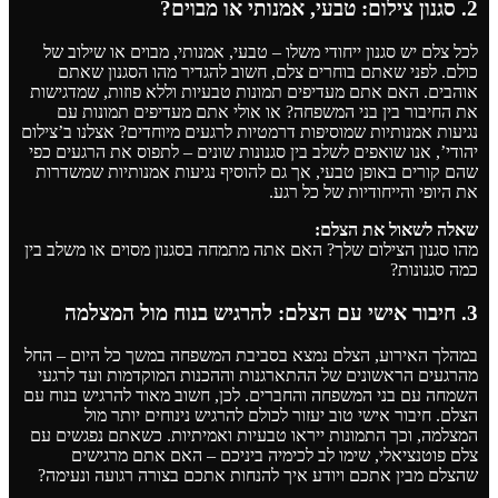
2. סגנון צילום: טבעי, אמנותי או מבוים?
לכל צלם יש סגנון ייחודי משלו – טבעי, אמנותי, מבוים או שילוב של
כולם. לפני שאתם בוחרים צלם, חשוב להגדיר מהו הסגנון שאתם
אוהבים. האם אתם מעדיפים תמונות טבעיות וללא פוזות, שמדגישות
את החיבור בין בני המשפחה? או אולי אתם מעדיפים תמונות עם
נגיעות אמנותיות שמוסיפות דרמטיות לרגעים מיוחדים? אצלנו ב’צילום
יהודי’, אנו שואפים לשלב בין סגנונות שונים – לתפוס את הרגעים כפי
שהם קורים באופן טבעי, אך גם להוסיף נגיעות אמנותיות שמשדרות
את היופי והייחודיות של כל רגע.
שאלה לשאול את הצלם:
מהו סגנון הצילום שלך? האם אתה מתמחה בסגנון מסוים או משלב בין
כמה סגנונות?
3. חיבור אישי עם הצלם: להרגיש בנוח מול המצלמה
במהלך האירוע, הצלם נמצא בסביבת המשפחה במשך כל היום – החל
מהרגעים הראשונים של ההתארגנות וההכנות המוקדמות ועד לרגעי
השמחה עם בני המשפחה והחברים. לכן, חשוב מאוד להרגיש בנוח עם
הצלם. חיבור אישי טוב יעזור לכולם להרגיש נינוחים יותר מול
המצלמה, וכך התמונות ייראו טבעיות ואמיתיות. כשאתם נפגשים עם
צלם פוטנציאלי, שימו לב לכימיה ביניכם – האם אתם מרגישים
שהצלם מבין אתכם ויודע איך להנחות אתכם בצורה רגועה ונעימה?