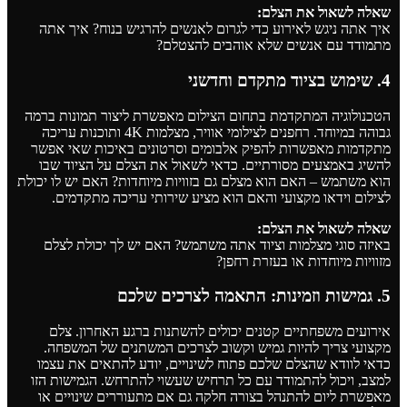
שאלה לשאול את הצלם:
איך אתה ניגש לאירוע כדי לגרום לאנשים להרגיש בנוח? איך אתה
מתמודד עם אנשים שלא אוהבים להצטלם?
4. שימוש בציוד מתקדם וחדשני
הטכנולוגיה המתקדמת בתחום הצילום מאפשרת ליצור תמונות ברמה
גבוהה במיוחד. רחפנים לצילומי אוויר, מצלמות 4K ותוכנות עריכה
מתקדמות מאפשרות להפיק אלבומים וסרטונים באיכות שאי אפשר
להשיג באמצעים מסורתיים. כדאי לשאול את הצלם על הציוד שבו
הוא משתמש – האם הוא מצלם גם בזוויות מיוחדות? האם יש לו יכולת
לצילום וידאו מקצועי והאם הוא מציע שירותי עריכה מתקדמים.
שאלה לשאול את הצלם:
באיזה סוגי מצלמות וציוד אתה משתמש? האם יש לך יכולת לצלם
מזוויות מיוחדות או בעזרת רחפן?
5. גמישות וזמינות: התאמה לצרכים שלכם
אירועים משפחתיים קטנים יכולים להשתנות ברגע האחרון. צלם
מקצועי צריך להיות גמיש וקשוב לצרכים המשתנים של המשפחה.
כדאי לוודא שהצלם שלכם פתוח לשינויים, יודע להתאים את עצמו
למצב, ויכול להתמודד עם כל תרחיש שעשוי להתרחש. הגמישות הזו
מאפשרת ליום להתנהל בצורה חלקה גם אם מתעוררים שינויים או