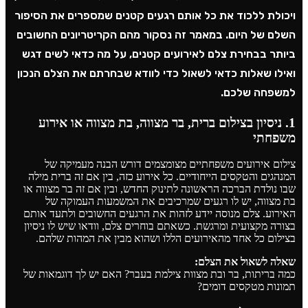
ויכולת ללכוד את כל אותם רגעים קטנים שמספרים את הסיפור
השלם של היום. במאמר זה נסקור מהם הקריטריונים החשובים
ביותר בבחירת צלם לאירועים קטנים, על מה כדאי לשים דגש
ואילו שאלות כדאי לשאול כדי לוודא שבחרתם את הצלם הנכון
למשפחה שלכם.
1. ניסיון בצילום ברית, בר מצווה, בת מצווה או אירוע
משפחתי
צילום אירועים משפחתיים מצומצמים דורש הבנה מעמיקה של
המנהגים והטקסים הייחודיים. כל אירוע כזה, בין אם זה ברית מילה
שבו נולדת הברכה הראשונה לתינוק החדש, ובין אם זה בר מצווה או
בת מצווה, יש לו רגעים שמרכיבים את המשמעות העמוקה של
האירוע. צלם מנוסה יידע לזהות את הרגעים החשובים ולתעד אותם
בצורה מקצועית ומרגשת. כשאתם בוחרים צלם, וודאו שיש לו ניסיון
בצילום כל אחד מהאירועים הללו ושהוא מבין את המהות שלהם.
שאלה לשאול את הצלם:
כמה בריתות, בר ובת מצוות צילמת בעבר? האם יש לך דוגמאות של
תמונות מטקסים דומים?