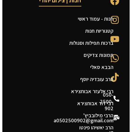
חנות | צילום יהודי
חנות - עמוד ראשי
ט
קטגוריות חנות
ה
ברכות תפילות וסגולות
ה
תמונות צדיקים
צ
הבבא סאלי
מ
הרב עובדיה יוסף
ת
רבי אלעזר אבוחצירא
050-
2500-
רבי דוד אבוחצירא
902
הרבי מילובביץ'
a0502500902@gmail.com
הרב יאשיהו פינטו