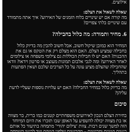
אילוצים.
שאלה לשאול את הצלם:
מה קורה אם יש שינויים בלוח הזמנים של האירוע? איך אתה מתמודד
עם שינויים בלתי צפויים?
6. מחיר ותמורה: מה כלול בחבילה?
המחיר הוא כמובן שיקול חשוב, אבל חשוב להבין מה בדיוק כלול
בחבילה שמציע הצלם. האם הוא מצלם רק את הטקס או גם את
ההכנות? האם יש לו חבילות הכוללות גם צילומי משפחה או צילומים
לאחר האירוע? ומה לגבי אלבום תמונות מעוצב או
סרטון וידאו
? וודאו
שהחבילה שהצלם מציע עונה על כל הצרכים שלכם ושאין הפתעות
בתהליך.
שאלה לשאול את הצלם:
מה בדיוק כלול במחיר החבילה? האם יש עלויות נוספות שעליי לדעת
עליהן?
סיכום
בחירת הצלם הנכון לאירועים משפחתיים קטנים כמו ברית, בר מצווה
או בת מצווה יכולה להשפיע על האופן שבו תזכרו את היום המיוחד
הזה למשך שנים רבות. צוות
‘צילום יהודי’
מתמחה בתיעוד כל אותם
רגעים קטנים ומרגשים – מהרגעים שלפני הטקס ועד לרגעי השמחה